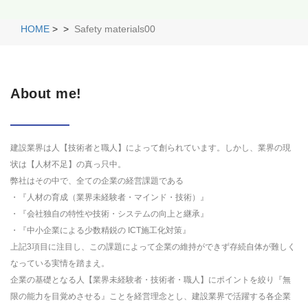
HOME
>
>
Safety materials00
About me!
建設業界は人【技術者と職人】によって創られています。しかし、業界の現
状は【人材不足】の真っ只中。
弊社はその中で、全ての企業の経営課題である
・『人材の育成（業界未経験者・マインド・技術）』
・『会社独自の特性や技術・システムの向上と継承』
・『中小企業による少数精鋭の ICT施工化対策』
上記3項目に注目し、この課題によって企業の維持ができず存続自体が難しく
なっている実情を踏まえ。
企業の基礎となる人【業界未経験者・技術者・職人】にポイントを絞り『無
限の能力を目覚めさせる』ことを経営理念とし、建設業界で活躍する各企業