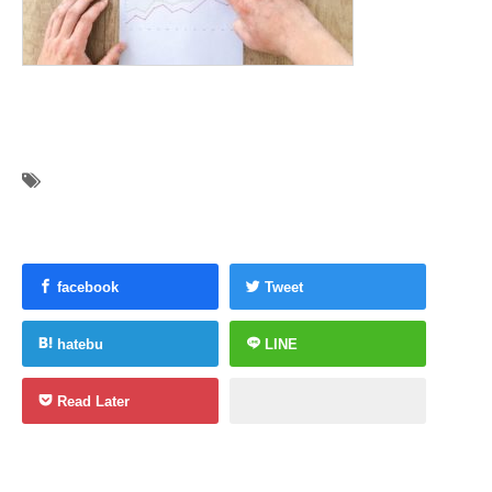
facebook
Tweet
hatebu
LINE
Read Later